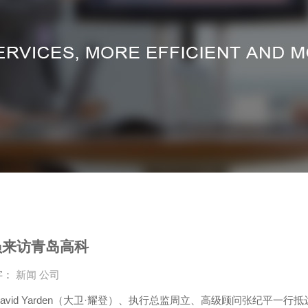
员来访青岛高科
字：
新闻
公司
avid Yarden（大卫·耀登）、执行总监周立、高级顾问张纪平