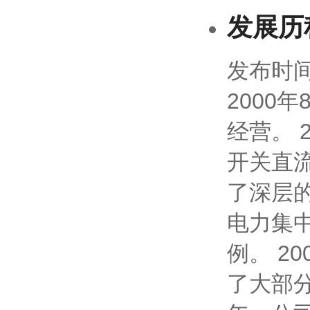
发展历
发布时间
2000
经营。 
开关直流
了深层
电力集
例。 2
了大部分