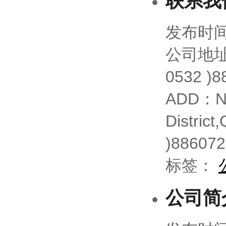
联系我
发布时间
公司地址：
0532 )
ADD：NO
Distric
)88607
标签：
公司简