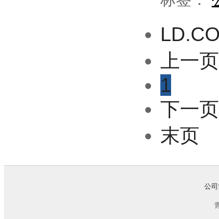
LD.C
上一页
1
下一页
末页
公司