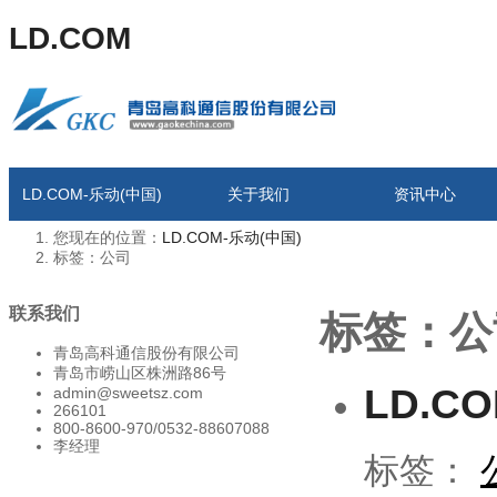
LD.COM
LD.COM-乐动(中国)
关于我们
资讯中心
您现在的位置：
LD.COM-乐动(中国)
标签：公司
联系我们
标签：公
青岛高科通信股份有限公司
青岛市崂山区株洲路86号
LD.C
admin@sweetsz.com
266101
800-8600-970/0532-88607088
李经理
标签：