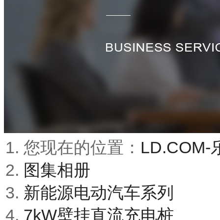
您现在的位置：
LD.COM
图集相册
新能源电动汽车系列
7kW壁挂直流充电桩