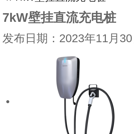
7kW壁挂直流充电桩
发布日期：
2023年11月3